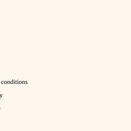
 conditions
y
e