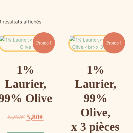
6 résultats affichés
Promo !
Promo !
1%
1%
Laurier,
Laurier,
99% Olive
99%
Olive,
6,80
€
5,80
€
x 3 pièces