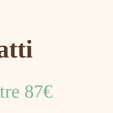
0,00
€
atti
tre 87€