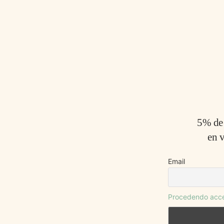
5% de 
en v
Email
Procedendo accet