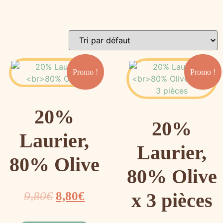
Promo !
Promo !
20%
20%
Laurier,
Laurier,
80% Olive
80% Olive
9,80
€
8,80
€
x 3 pièces